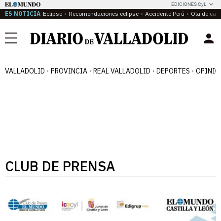
EDICIONES CyL
ES NOTICIA
Eclipse
Recomendaciones eclipse
Accidente Perú
Ola de calo
Menú
VALLADOLID
PROVINCIA
REAL VALLADOLID
DEPORTES
OPINIÓ
CLUB DE PRENSA