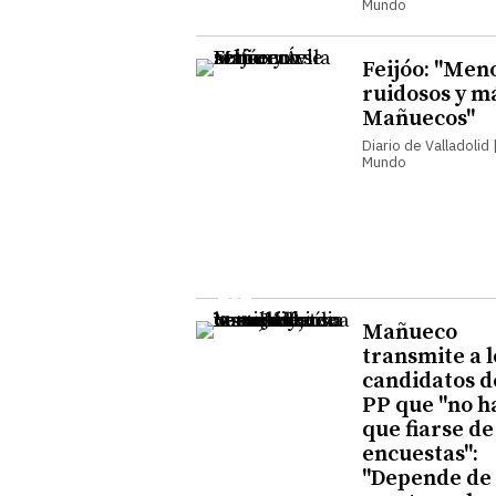
Mundo
Feijóo: "Men
ruidosos y m
Mañuecos"
Diario de Valladolid |
Mundo
Mañueco
transmite a l
candidatos d
PP que "no h
que fiarse de
encuestas":
"Depende de