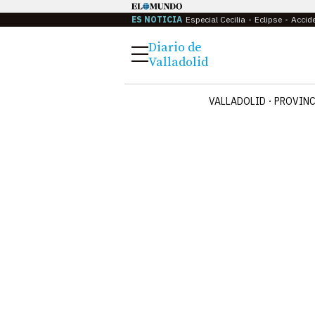
ES NOTICIA
Especial Cecilia
Eclipse
Accid
Diario de
Menú
Valladolid
VALLADOLID
PROVINC