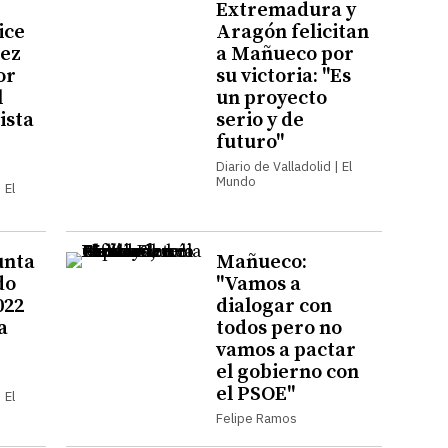
Extremadura y
ice
Aragón felicitan
nez
a Mañueco por
or
su victoria: "Es
l
un proyecto
ista
serio y de
futuro"
Diario de Valladolid | El
Mundo
 El
unta
Mañueco:
do
"Vamos a
022
dialogar con
a
todos pero no
vamos a pactar
el gobierno con
el PSOE"
 El
Felipe Ramos