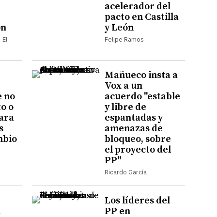
acelerador del
pacto en Castilla
ón
y León
 El
Felipe Ramos
Mañueco insta a
Vox a un
 no
acuerdo "estable
to o
y libre de
ara
espantadas y
s
amenazas de
mbio
bloqueo, sobre
el proyecto del
PP"
Ricardo García
Los líderes del
l
PP en