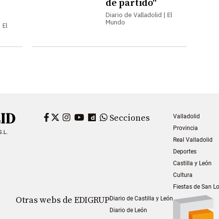
de partido"
Diario de Valladolid | El
Mundo
 El
Facebook
Twitter
Instagram
YouTube
Dailymotion
WhatsApp
Secciones
Valladolid
Provincia
S.L.
Real Valladolid
Deportes
Castilla y León
Cultura
Fiestas de San L
Otras webs de EDIGRUP
Diario de Castilla y León
Diario de León