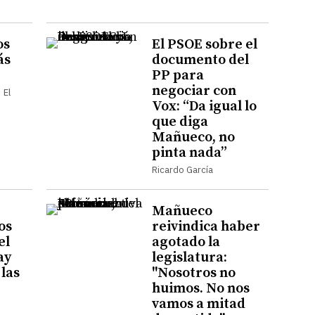
os
El PSOE sobre el
ás
documento del
PP para
negociar con
 El
Vox: “Da igual lo
que diga
Mañueco, no
pinta nada”
Ricardo García
Mañueco
os
reivindica haber
el
agotado la
ay
legislatura:
 las
"Nosotros no
huimos. No nos
vamos a mitad