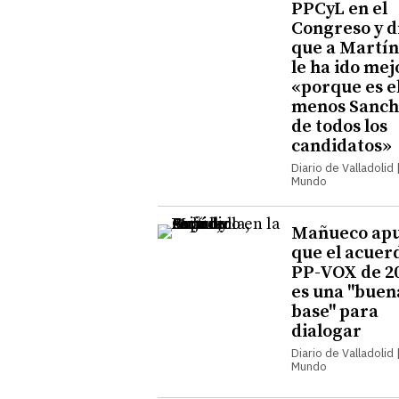
PPCyL en el
Congreso y d
que a Martí
le ha ido mej
«porque es e
menos Sanch
de todos los
candidatos»
Diario de Valladolid |
Mundo
Mañueco ap
que el acuer
PP-VOX de 2
es una "buen
base" para
dialogar
Diario de Valladolid |
Mundo