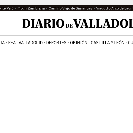
ente Perú
Motín Zambrana
Camino Viejo de Simancas
Viaducto Arco de Ladri
IA
REAL VALLADOLID
DEPORTES
OPINIÓN
CASTILLA Y LEÓN
CU