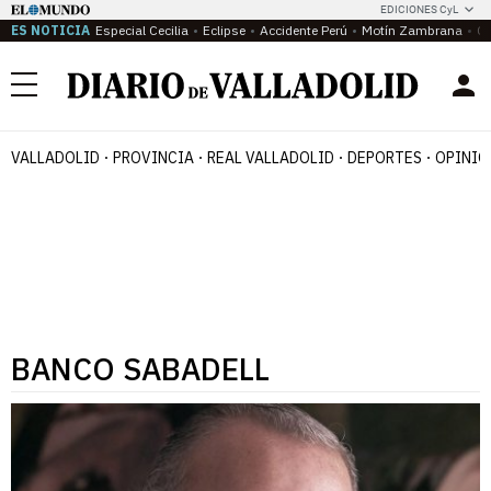
EDICIONES CyL
ES NOTICIA
Especial Cecilia
Eclipse
Accidente Perú
Motín Zambrana
Ca
Menú
VALLADOLID
PROVINCIA
REAL VALLADOLID
DEPORTES
OPINIÓ
BANCO SABADELL