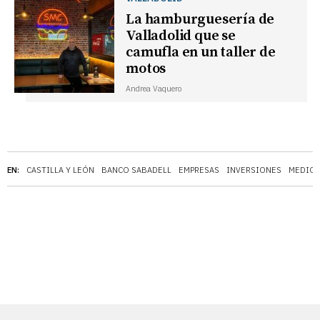
La hamburguesería de
Valladolid que se
camufla en un taller de
motos
Andrea
Vaquero
EN:
CASTILLA Y LEÓN
BANCO SABADELL
EMPRESAS
INVERSIONES
MEDIOS