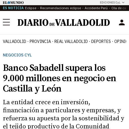
EDICIONES CyL
ES NOTICIA
Eclipse
Recomendaciones eclipse
Accidente Perú
Ola de calo
Menú
VALLADOLID
PROVINCIA
REAL VALLADOLID
DEPORTES
OPINIÓ
NEGOCIOS CYL
Banco Sabadell supera los
9.000 millones en negocio en
Castilla y León
La entidad crece en inversión,
financiación a particulares y empresas, y
refuerza su apuesta por la sostenibilidad y
el tejido productivo de la Comunidad