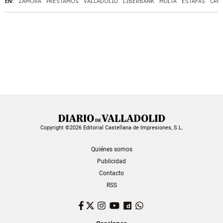
EN:
ZAMORA
PRÉSTAMOS
VALLADOLID
LIBERBANK
MULTA
ESTAFAS
CRÉ
Copyright ©2026 Editorial Castellana de Impresiones, S.L.
Quiénes somos
Publicidad
Contacto
RSS
Facebook
Twitter
Instagram
YouTube
Dailymotion
WhatsApp