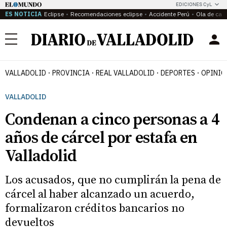
EDICIONES CyL
ES NOTICIA
Eclipse
Recomendaciones eclipse
Accidente Perú
Ola de calo
Menú
VALLADOLID
PROVINCIA
REAL VALLADOLID
DEPORTES
OPINIÓ
VALLADOLID
Condenan a cinco personas a 4
años de cárcel por estafa en
Valladolid
Los acusados, que no cumplirán la pena de
cárcel al haber alcanzado un acuerdo,
formalizaron créditos bancarios no
devueltos