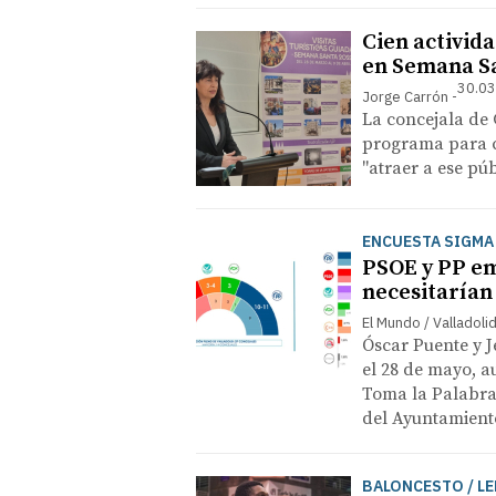
Cien activida
en Semana S
30.03
Jorge Carrón
La concejala de
programa para co
"atraer a ese pú
ENCUESTA SIGMA
PSOE y PP em
necesitarían
El Mundo / Valladoli
Óscar Puente y J
el 28 de mayo, a
Toma la Palabra
del Ayuntamient
BALONCESTO / L