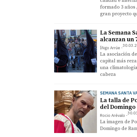
calidad e interna
formado 3 años /
gran proyecto qu
La Semana San
alcanzan un 
30.03.2
Íñigo Arrúe
La asociación de
capital más rez
una climatología
cabeza
SEMANA SANTA V
La talla de P
del Domingo
30.0
Rocio Arévalo
La imagen de Pon
Domingo de Ra