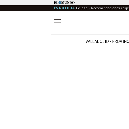
ES NOTICIA
Eclipse
Recomendaciones eclip
Menú
VALLADOLID
PROVINC