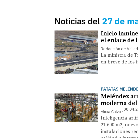
Noticias del
27 de m
Inicio inmin
el enlace de 
Redacción de Vallad
La ministra de 
en breve de los 
PATATAS MELÉNDE
Meléndez arr
moderna del
08.04.2
Alicia Calvo
Inteligencia arti
21.600 m2, nuevo
instalaciones re