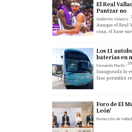
El Real Valla
Pantzar no
Guillermo Velasco
Aunque el Real V
casa, el base s
Los 11 autob
baterías en 
28
Fernando Martín
Inaugurada la e
fase permitirá r
Foro de El Mu
León'
Redacción de Vallad