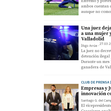
Extremo y porter
ambos cuentan c
aunque no como 
Una juez dej
a una mujer y
Valladolid
27.03.2
Íñigo Arrúe
La juez no decre
detención ilegal 
Durante un mes l
ganadera de Val
CLUB DE PRENSA 
Empresas y J
innovación c
Santiago G. del Ca
El vicepresident