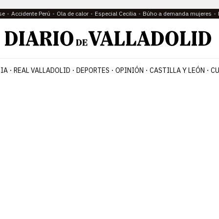
se
Accidente Perú
Ola de calor
Especial Cecilia
Búho a demanda mujeres
IA
REAL VALLADOLID
DEPORTES
OPINIÓN
CASTILLA Y LEÓN
CU