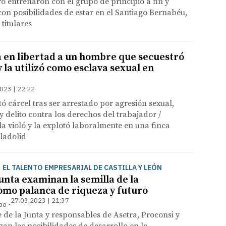
o entrenaron con el grupo de principio a fin y
on posibilidades de estar en el Santiago Bernabéu,
titulares
a en libertad a un hombre que secuestró
 la utilizó como esclava sexual en
023 | 22:22
tó cárcel tras ser arrestado por agresión sexual,
y delito contra los derechos del trabajador /
a violó y la explotó laboralmente en una finca
ladolid
| EL TALENTO EMPRESARIAL DE CASTILLA Y LEÓN
unta examinan la semilla de la
omo palanca de riqueza y futuro
27.03.2023 | 21:37
mpo
e de la Junta y responsables de Asetra, Proconsi y