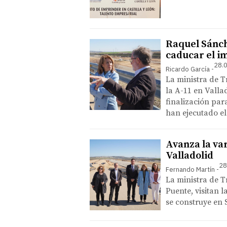
Raquel Sánch
caducar el i
28.0
Ricardo García
La ministra de T
la A-11 en Valla
finalización pa
han ejecutado e
Avanza la va
Valladolid
28
Fernando Martín
La ministra de T
Puente, visitan l
se construye en 