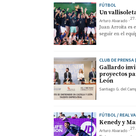
FÚTBOL
Un vallisole
27.
Arturo Alvarado
Juan Arroita es 
seguir en el equ
CLUB DE PRENSA 
Gallardo invi
proyectos par
León
Santiago G. del Ca
FÚTBOL / REAL V
Kenedy y Mas
27.
Arturo Alvarado