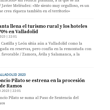
lización» sin reducir plantilla, a la que se ha
 Javier Meléndez: «Me siento muy orgulloso, es un
e crea riqueza también en el territorio»
ta llena el turismo rural y los hoteles
70% en Valladolid
023 | 22:01
 Castilla y León sitúa aún a Valladolid como la
agada en reservas, pero confía en la remontada con
 favorable / Zamora, Ávila y Salamanca, a la
ALLADOLID 2023
oncio Pilato se estrena en la procesión
 de Ramos
3.2023 | 22:01
cio Pilato se suma al Paso de Sentencia del
mos