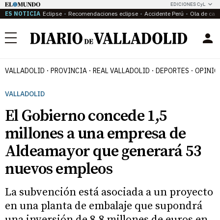
EDICIONES CyL
ES NOTICIA
Eclipse
Recomendaciones eclipse
Accidente Perú
Ola de calo
Menú
VALLADOLID
PROVINCIA
REAL VALLADOLID
DEPORTES
OPINIÓ
VALLADOLID
El Gobierno concede 1,5
millones a una empresa de
Aldeamayor que generará 53
nuevos empleos
La subvención está asociada a un proyecto
en una planta de embalaje que supondrá
una inversión de 8,8 millones de euros en