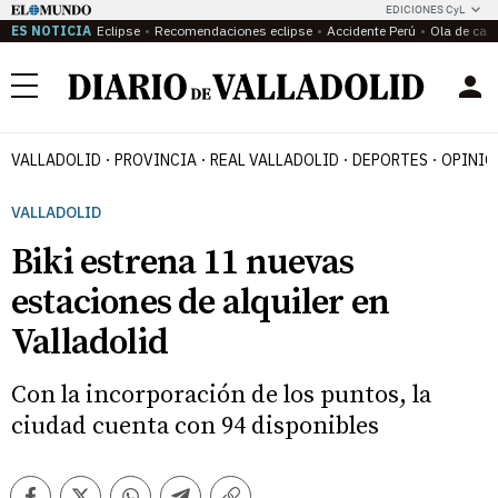
EDICIONES CyL
ES NOTICIA
Eclipse
Recomendaciones eclipse
Accidente Perú
Ola de calo
Menú
VALLADOLID
PROVINCIA
REAL VALLADOLID
DEPORTES
OPINIÓ
VALLADOLID
Biki estrena 11 nuevas
estaciones de alquiler en
Valladolid
Con la incorporación de los puntos, la
ciudad cuenta con 94 disponibles