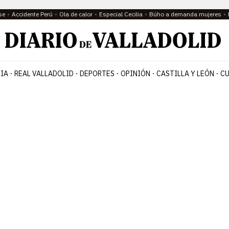
se
Accidente Perú
Ola de calor
Especial Cecilia
Búho a demanda mujeres
IA
REAL VALLADOLID
DEPORTES
OPINIÓN
CASTILLA Y LEÓN
CU