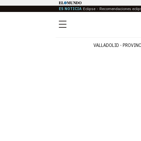
ES NOTICIA
Eclipse
Recomendaciones eclip
Menú
VALLADOLID
PROVINC