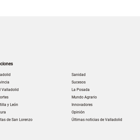
ciones
ladolid
Sanidad
vincia
Sucesos
l Valladolid
La Posada
ortes
Mundo Agrario
tilla y León
Innovadores
tura
Opinión
stas de San Lorenzo
Últimas noticias de Valladolid