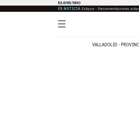
ES NOTICIA
Eclipse
Recomendaciones eclip
Menú
VALLADOLID
PROVINC