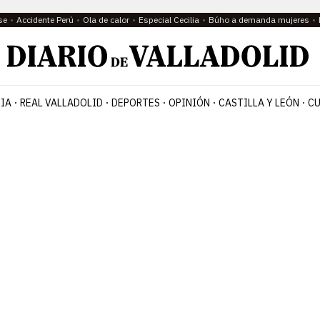
se
Accidente Perú
Ola de calor
Especial Cecilia
Búho a demanda mujeres
IA
REAL VALLADOLID
DEPORTES
OPINIÓN
CASTILLA Y LEÓN
CU