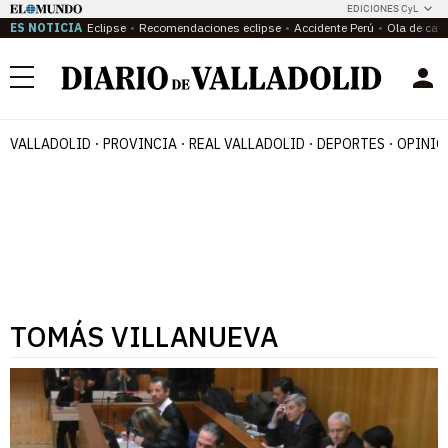
EDICIONES CyL
ES NOTICIA
Eclipse
Recomendaciones eclipse
Accidente Perú
Ola de calo
Menú
VALLADOLID
PROVINCIA
REAL VALLADOLID
DEPORTES
OPINIÓ
TOMÁS VILLANUEVA