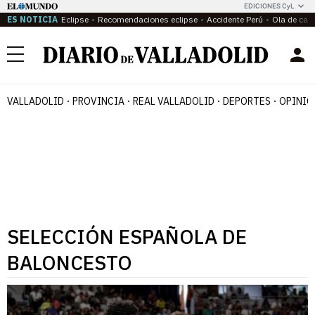
EDICIONES CyL
ES NOTICIA
Eclipse
Recomendaciones eclipse
Accidente Perú
Ola de calo
Menú
VALLADOLID
PROVINCIA
REAL VALLADOLID
DEPORTES
OPINIÓ
SELECCIÓN ESPAÑOLA DE
BALONCESTO