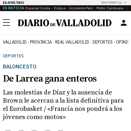
EDICIONES CyL
ES NOTICIA
Especial Cecilia
Eclipse
Accidente Perú
Motín Zambrana
Ca
Menú
VALLADOLID
PROVINCIA
REAL VALLADOLID
DEPORTES
OPINIÓ
DEPORTES
BALONCESTO
De Larrea gana enteros
Las molestias de Díaz y la ausencia de
Brown le acercan a la lista definitiva para
el Eurobasket / «Francia nos pondrá a los
jóvenes como motos»