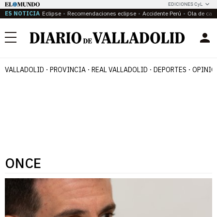
EDICIONES CyL
ES NOTICIA
Eclipse
Recomendaciones eclipse
Accidente Perú
Ola de calo
Menú
VALLADOLID
PROVINCIA
REAL VALLADOLID
DEPORTES
OPINIÓ
ONCE