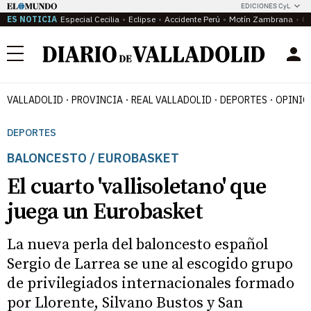
EDICIONES CyL
ES NOTICIA
Especial Cecilia
Eclipse
Accidente Perú
Motín Zambrana
Ca
Menú
VALLADOLID
PROVINCIA
REAL VALLADOLID
DEPORTES
OPINIÓ
DEPORTES
BALONCESTO / EUROBASKET
El cuarto 'vallisoletano' que
juega un Eurobasket
La nueva perla del baloncesto español
Sergio de Larrea se une al escogido grupo
de privilegiados internacionales formado
por Llorente, Silvano Bustos y San