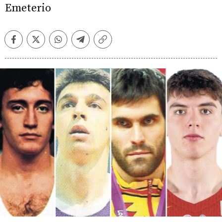
Emeterio
Facebook
Twitter
Whatsapp
Telegram
Copiar
enlace