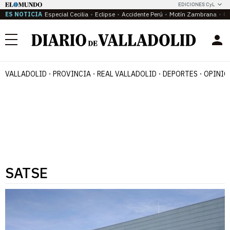
EDICIONES CyL
ES NOTICIA
Especial Cecilia
Eclipse
Accidente Perú
Motín Zambrana
Ca
Menú
VALLADOLID
PROVINCIA
REAL VALLADOLID
DEPORTES
OPINIÓ
SATSE