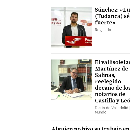
Sánchez: «Lu
(Tudanca) sé
fuerte»
Regalado
El vallisolet
Martínez de
Salinas,
reelegido
decano de lo
notarios de
Castilla y Le
Diario de Valladolid |
Mundo
Alguien no hizo su trabajo e