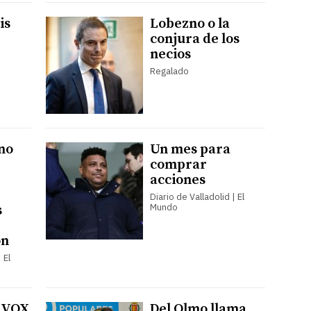
is
Lobezno o la
conjura de los
necios
Regalado
ano
Un mes para
comprar
acciones
Diario de Valladolid | El
Mundo
s
ón
 El
n VOX
Del Olmo llama