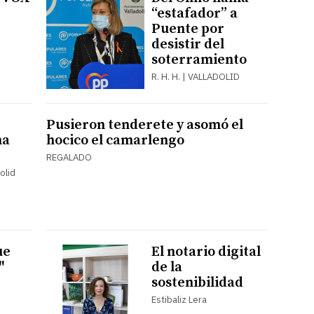
“estafador” a
Puente por
desistir del
soterramiento
R. H. H. | VALLADOLID
Pusieron tenderete y asomó el
na
hocico el camarlengo
REGALADO
olid
ue
El notario digital
"
de la
sostenibilidad
Estibaliz Lera