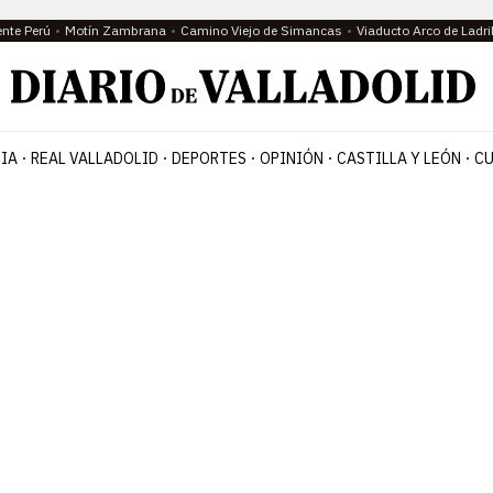
ente Perú
Motín Zambrana
Camino Viejo de Simancas
Viaducto Arco de Ladri
IA
REAL VALLADOLID
DEPORTES
OPINIÓN
CASTILLA Y LEÓN
CU