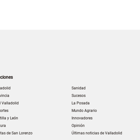
ciones
ladolid
Sanidad
vincia
Sucesos
l Valladolid
La Posada
ortes
Mundo Agrario
tilla y León
Innovadores
tura
Opinión
stas de San Lorenzo
Últimas noticias de Valladolid