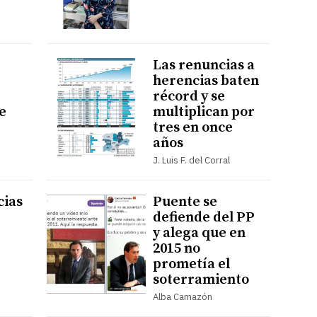
Las renuncias a
herencias baten
récord y se
e
multiplican por
tres en once
años
J. Luis F. del Corral
cias
Puente se
defiende del PP
y alega que en
2015 no
prometía el
soterramiento
Alba Camazón