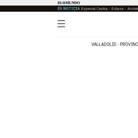
ES NOTICIA
Especial Cecilia
Eclipse
Accid
Menú
VALLADOLID
PROVINC