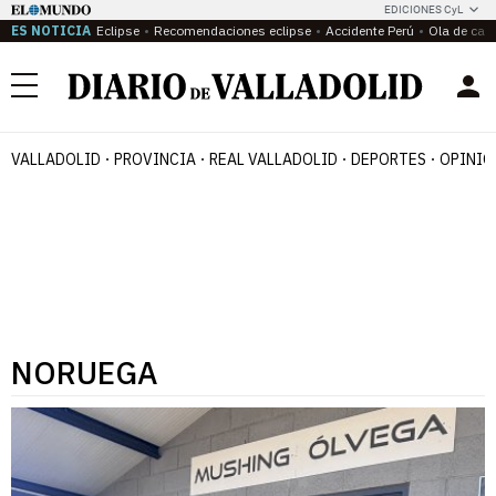
EDICIONES CyL
ES NOTICIA
Eclipse
Recomendaciones eclipse
Accidente Perú
Ola de calo
Menú
VALLADOLID
PROVINCIA
REAL VALLADOLID
DEPORTES
OPINIÓ
NORUEGA