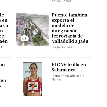
Adrián Gómez
de
Puente también
e en
exporta el
as a
modelo de
ón
integración
re
ferroviaria de
Jaén
Valladolid a Jaén
 El
Diego González
 un
El CAV brilla en
Salamanca
Diario de Valladolid / El
Mundo
cen
s