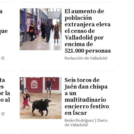
a
El aumento de
población
extranjera eleva
que
el censo de
Valladolid por
encima de
521.000 personas
 El
Redacción de Valladolid
ta
Seis toros de
es
Jaén dan chispa
r la
a un
o al
multitudinario
encierro festivo
en Íscar
 El
Belén Rodríguez | Diario
de Valladolid