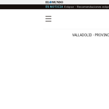
ES NOTICIA
Eclipse
Recomendaciones eclip
Menú
VALLADOLID
PROVINC