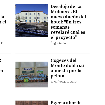
Desalojo de La
Molinera. El
la
nuevo dueño del
n el
hotel: "En tres
semanas
revelaré cuál es
el proyecto"
 El
Íñigo Arrúe
2
Cogeces del
e
Monte dobla su
ón
apuesta por la
pelota
E. M. / VALLADOLID
Egeria aborda