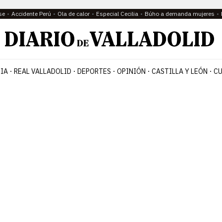
se
Accidente Perú
Ola de calor
Especial Cecilia
Búho a demanda mujeres
IA
REAL VALLADOLID
DEPORTES
OPINIÓN
CASTILLA Y LEÓN
CU