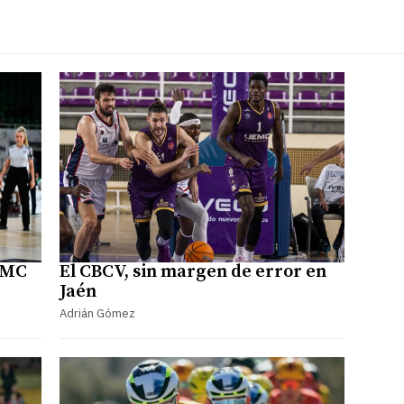
UEMC
El CBCV, sin margen de error en
Jaén
Adrián Gómez