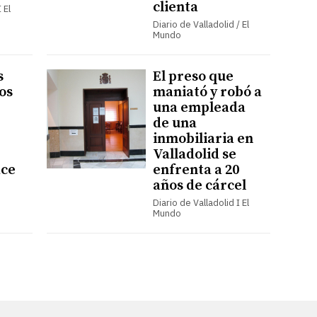
clienta
 El
Diario de Valladolid / El
Mundo
s
El preso que
os
maniató y robó a
una empleada
de una
e
inmobiliaria en
Valladolid se
ace
enfrenta a 20
años de cárcel
Diario de Valladolid I El
Mundo