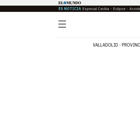
ES NOTICIA
Especial Cecilia
Eclipse
Accid
Menú
VALLADOLID
PROVINC