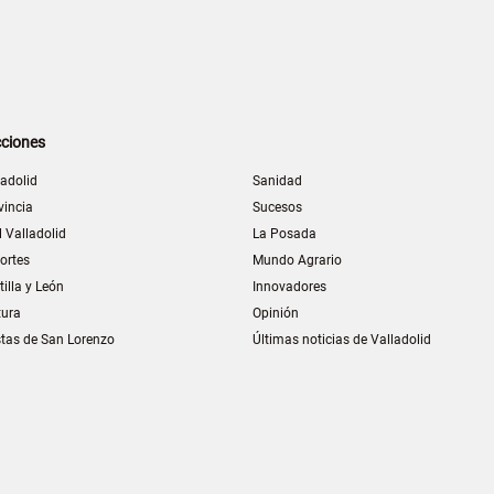
ciones
ladolid
Sanidad
vincia
Sucesos
l Valladolid
La Posada
ortes
Mundo Agrario
tilla y León
Innovadores
tura
Opinión
stas de San Lorenzo
Últimas noticias de Valladolid