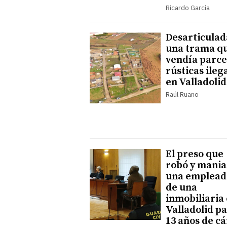
Ricardo García
Desarticulad
una trama q
vendía parce
rústicas ileg
en Valladolid
Raúl Ruano
El preso que
robó y mania
una emplead
de una
inmobiliaria
Valladolid p
13 años de cá