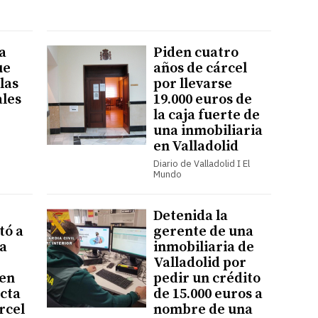
a
Piden cuatro
ue
años de cárcel
las
por llevarse
ales
19.000 euros de
la caja fuerte de
una inmobiliaria
en Valladolid
Diario de Valladolid I El
Mundo
Detenida la
tó a
gerente de una
a
inmobiliaria de
Valladolid por
 en
pedir un crédito
acta
de 15.000 euros a
rcel
nombre de una