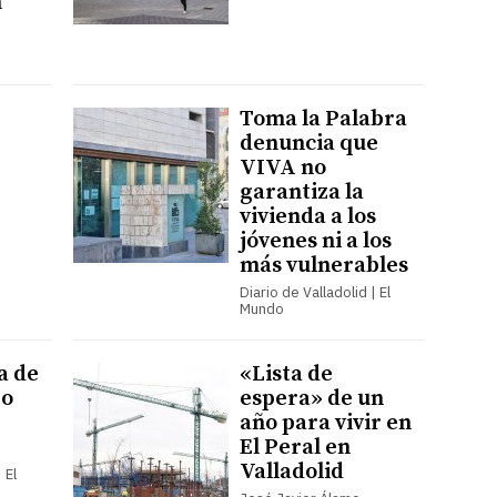
n
Toma la Palabra
denuncia que
VIVA no
garantiza la
vivienda a los
jóvenes ni a los
más vulnerables
Diario de Valladolid | El
Mundo
a de
«Lista de
Co
espera» de un
año para vivir en
El Peral en
Valladolid
 El