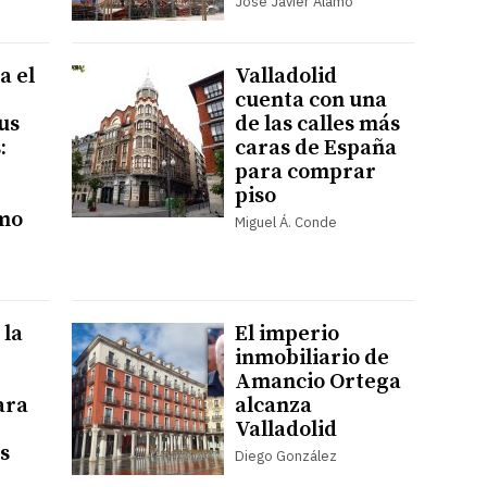
José Javier Álamo
a el
Valladolid
cuenta con una
us
de las calles más
:
caras de España
para comprar
piso
ómo
Miguel Á. Conde
 la
El imperio
inmobiliario de
Amancio Ortega
ara
alcanza
Valladolid
s
Diego González