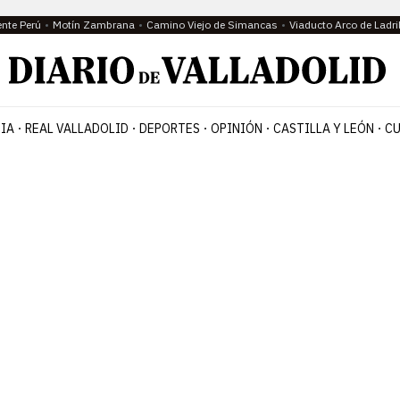
ente Perú
Motín Zambrana
Camino Viejo de Simancas
Viaducto Arco de Ladri
IA
REAL VALLADOLID
DEPORTES
OPINIÓN
CASTILLA Y LEÓN
CU