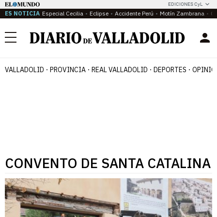
EDICIONES CyL
ES NOTICIA
Especial Cecilia
Eclipse
Accidente Perú
Motín Zambrana
Ca
Menú
VALLADOLID
PROVINCIA
REAL VALLADOLID
DEPORTES
OPINIÓ
CONVENTO DE SANTA CATALINA