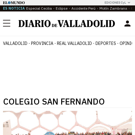
EDICIONES CyL
ES NOTICIA
Especial Cecilia
Eclipse
Accidente Perú
Motín Zambrana
Ca
Menú
VALLADOLID
PROVINCIA
REAL VALLADOLID
DEPORTES
OPINIÓ
COLEGIO SAN FERNANDO