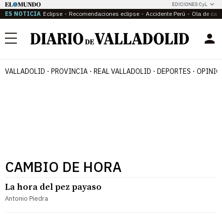
EDICIONES CyL
ES NOTICIA
Eclipse
Recomendaciones eclipse
Accidente Perú
Ola de calo
Menú
VALLADOLID
PROVINCIA
REAL VALLADOLID
DEPORTES
OPINIÓ
CAMBIO DE HORA
La hora del pez payaso
Antonio Piedra