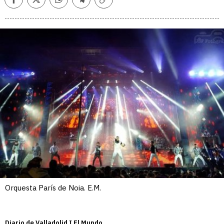
Facebook
Twitter
Whatsapp
Telegram
Copiar
enlace
Orquesta París de Noia. E.M.
Diario de Valladolid I El Mundo