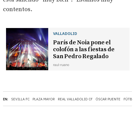
contentos.
VALLADOLID
París de Noia pone el
colofón a las fiestas de
San Pedro Regalado
raul-ruano
EN:
SEVILLA FC
PLAZA MAYOR
REAL VALLADOLID CF
ÓSCAR PUENTE
FÚTBO