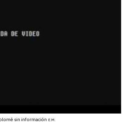
tolomé sin información
E.M.