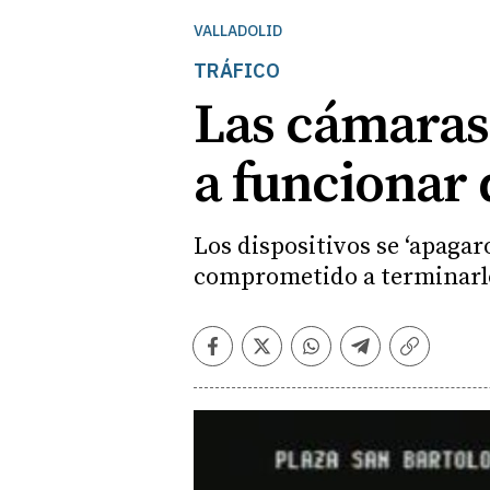
VALLADOLID
TRÁFICO
Las cámaras 
a funcionar
Los dispositivos se ‘apaga
comprometido a terminarl
Facebook
Twitter
Whatsapp
Telegram
Copiar
enlace