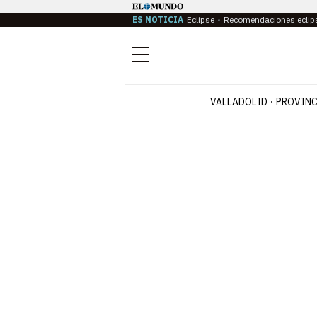
ES NOTICIA
Eclipse
Recomendaciones eclip
Menú
VALLADOLID
PROVINC