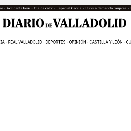
se
Accidente Perú
Ola de calor
Especial Cecilia
Búho a demanda mujeres
IA
REAL VALLADOLID
DEPORTES
OPINIÓN
CASTILLA Y LEÓN
CU