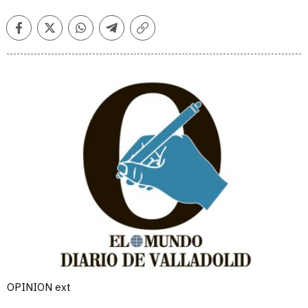
Facebook
Twitter
Whatsapp
Telegram
Copiar
enlace
OPINION ext