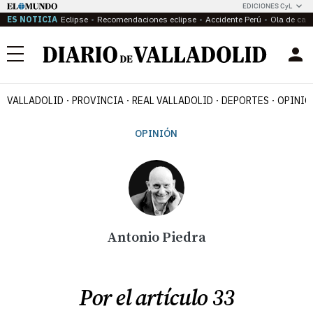
EDICIONES CyL
ES NOTICIA
Eclipse
Recomendaciones eclipse
Accidente Perú
Ola de calo
Menú
VALLADOLID
PROVINCIA
REAL VALLADOLID
DEPORTES
OPINIÓ
OPINIÓN
Antonio Piedra
Por el artículo 33