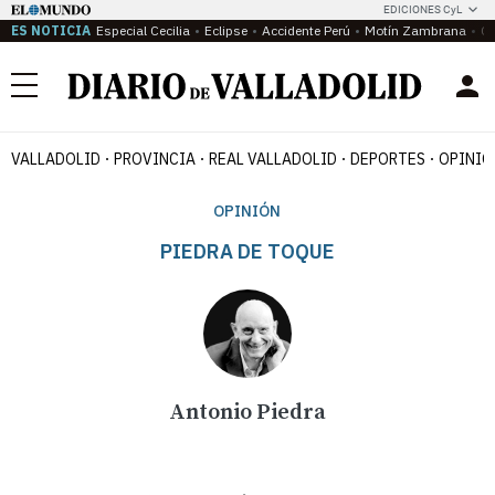
EDICIONES CyL
ES NOTICIA
Especial Cecilia
Eclipse
Accidente Perú
Motín Zambrana
Ca
Menú
VALLADOLID
PROVINCIA
REAL VALLADOLID
DEPORTES
OPINIÓ
OPINIÓN
PIEDRA DE TOQUE
Antonio Piedra