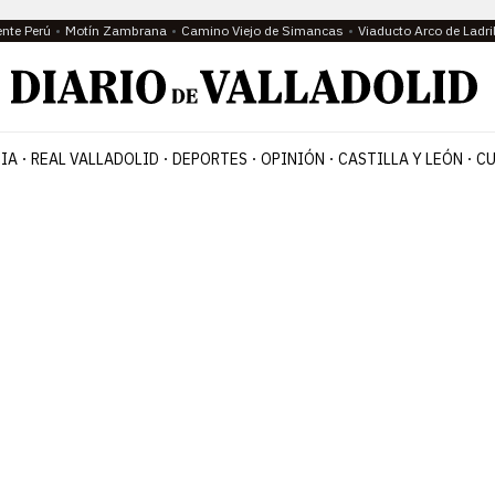
ente Perú
Motín Zambrana
Camino Viejo de Simancas
Viaducto Arco de Ladri
IA
REAL VALLADOLID
DEPORTES
OPINIÓN
CASTILLA Y LEÓN
CU