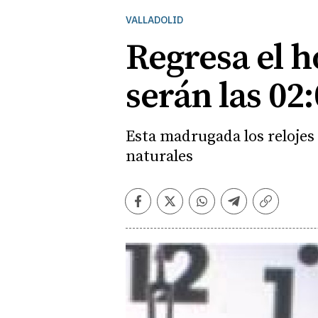
VALLADOLID
Regresa el h
serán las 02
Esta madrugada los relojes 
naturales
Facebook
Twitter
Whatsapp
Telegram
Copiar
enlace