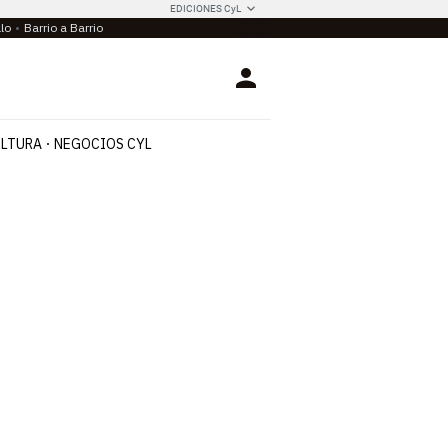
EDICIONES CyL
llo
Barrio a Barrio
Login
LTURA
NEGOCIOS CYL