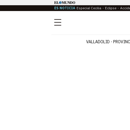
ES NOTICIA
Especial Cecilia
Eclipse
Accid
Menú
VALLADOLID
PROVINC