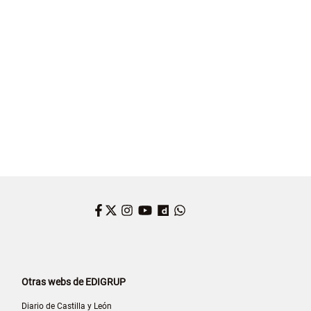
ETÍN OFICIAL DEL ESTADO
Facebook
Twitter
Instagram
YouTube
Dailymotion
WhatsApp
Otras webs de EDIGRUP
Diario de Castilla y León