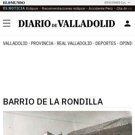
EDICIONES CyL
ES NOTICIA
Eclipse
Recomendaciones eclipse
Accidente Perú
Ola de calo
Menú
VALLADOLID
PROVINCIA
REAL VALLADOLID
DEPORTES
OPINIÓ
BARRIO DE LA RONDILLA