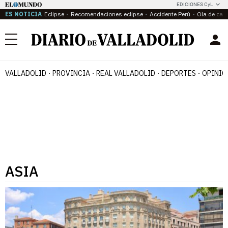
EDICIONES CyL
ES NOTICIA
Eclipse
Recomendaciones eclipse
Accidente Perú
Ola de calo
Menú
VALLADOLID
PROVINCIA
REAL VALLADOLID
DEPORTES
OPINIÓ
ASIA