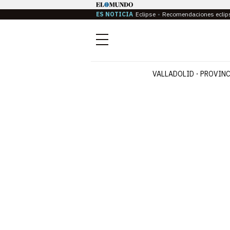
ES NOTICIA
Eclipse
Recomendaciones eclip
Menú
VALLADOLID
PROVINC