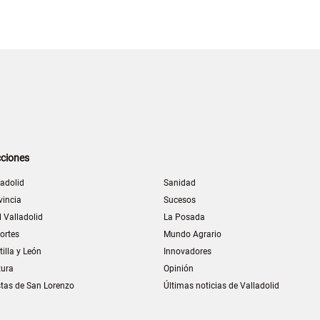
ciones
ladolid
Sanidad
vincia
Sucesos
l Valladolid
La Posada
ortes
Mundo Agrario
tilla y León
Innovadores
tura
Opinión
stas de San Lorenzo
Últimas noticias de Valladolid