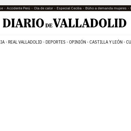
se
Accidente Perú
Ola de calor
Especial Cecilia
Búho a demanda mujeres
IA
REAL VALLADOLID
DEPORTES
OPINIÓN
CASTILLA Y LEÓN
CU