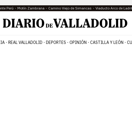
ente Perú
Motín Zambrana
Camino Viejo de Simancas
Viaducto Arco de Ladri
IA
REAL VALLADOLID
DEPORTES
OPINIÓN
CASTILLA Y LEÓN
CU