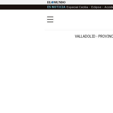
ES NOTICIA
Especial Cecilia
Eclipse
Accid
Menú
VALLADOLID
PROVINC