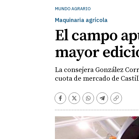
MUNDO AGRARIO
Maquinaria agrícola
El campo apu
mayor edició
La consejera González Corra
cuota de mercado de Castil
Facebook
Twitter
Whatsapp
Telegram
Copiar
enlace