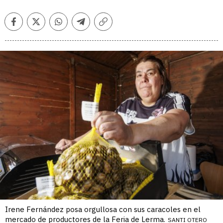
Facebook
Twitter
Whatsapp
Telegram
Copiar
enlace
Irene Fernández posa orgullosa con sus caracoles en el
mercado de productores de la Feria de Lerma.
SANTI OTERO