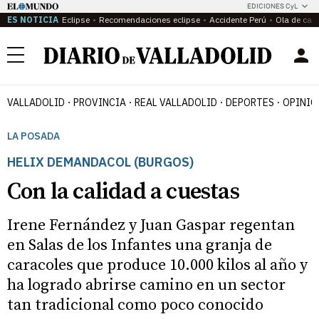
EDICIONES CyL
ES NOTICIA
Eclipse
Recomendaciones eclipse
Accidente Perú
Ola de calo
Menú
VALLADOLID
PROVINCIA
REAL VALLADOLID
DEPORTES
OPINIÓ
LA POSADA
HELIX DEMANDACOL (BURGOS)
Con la calidad a cuestas
Irene Fernández y Juan Gaspar regentan
en Salas de los Infantes una granja de
caracoles que produce 10.000 kilos al año y
ha logrado abrirse camino en un sector
tan tradicional como poco conocido