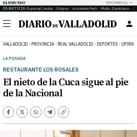
EDICIONES CyL
ES NOTICIA
Especial Cecilia
Eclipse
Accidente Perú
Motín Zambrana
Ca
Menú
VALLADOLID
PROVINCIA
REAL VALLADOLID
DEPORTES
OPINIÓ
LA POSADA
RESTAURANTE LOS ROSALES
El nieto de la Cuca sigue al pie
de la Nacional
Facebook
Twitter
Whatsapp
Telegram
Copiar
enlace