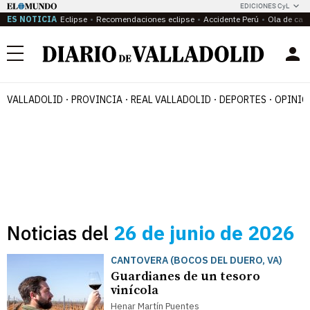
EDICIONES CyL
ES NOTICIA
Eclipse
Recomendaciones eclipse
Accidente Perú
Ola de calo
Menú
VALLADOLID
PROVINCIA
REAL VALLADOLID
DEPORTES
OPINIÓ
Noticias del
26 de junio de 2026
CANTOVERA (BOCOS DEL DUERO, VA)
Guardianes de un tesoro
vinícola
Henar Martín Puentes