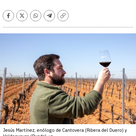
Facebook
Twitter
Whatsapp
Telegram
Copiar
enlace
Jesús Martínez, enólogo de Cantovera (Ribera del Duero) y