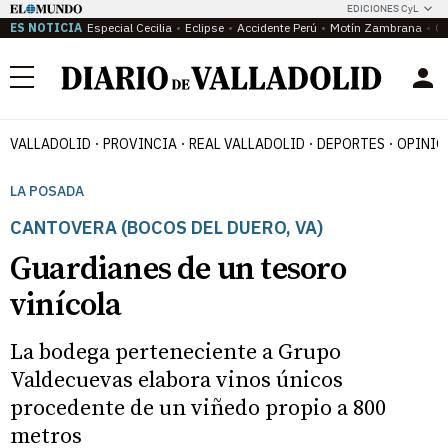
EDICIONES CyL
ES NOTICIA
Especial Cecilia
Eclipse
Accidente Perú
Motín Zambrana
Ca
Menú
VALLADOLID
PROVINCIA
REAL VALLADOLID
DEPORTES
OPINIÓ
LA POSADA
CANTOVERA (BOCOS DEL DUERO, VA)
Guardianes de un tesoro
vinícola
La bodega perteneciente a Grupo
Valdecuevas elabora vinos únicos
procedente de un viñedo propio a 800
metros