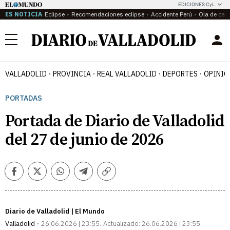
EDICIONES CyL
ES NOTICIA
Eclipse
Recomendaciones eclipse
Accidente Perú
Ola de calo
Menú
VALLADOLID
PROVINCIA
REAL VALLADOLID
DEPORTES
OPINIÓ
PORTADAS
Portada de Diario de Valladolid
del 27 de junio de 2026
Facebook
Twitter
Whatsapp
Telegram
Copiar
enlace
Diario de Valladolid | El Mundo
Valladolid
26.06.2026 | 23:55
Actualizado:
26.06.2026 | 23:55