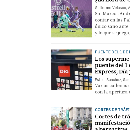
Guillermo Velasco,
Sin Marcos André
contar en las Pal
único sano ante 
y lo que se jueg
PUENTE DEL 1 DE
Los supermer
puente del 1 
Express, Día
Estela Sánchez, San
Varias cadenas d
con la apertura 
CORTES DE TRÁF
Cortes de trá
manifestación
alternativas