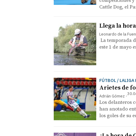
competiciones y 
Cattle Dog, el P
Llega la hor
Leonardo de la Fue
La temporada de
este 1 de mayo e
FÚTBOL / LALIG
Arietes de f
30.0
Adrián Gómez
Los delanteros c
han anotado entr
los goles de su 
¿La hora de 