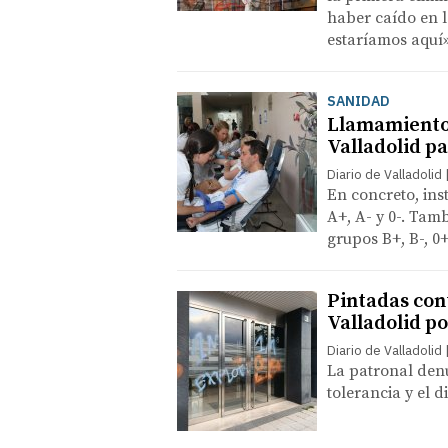
haber caído en l
estaríamos aquí
SANIDAD
Llamamiento
Valladolid p
Diario de Valladolid
En concreto, ins
A+, A- y 0-. Tam
grupos B+, B-, 0
Pintadas cont
Valladolid po
Diario de Valladolid
La patronal denu
tolerancia y el d