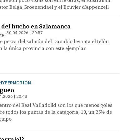
que son poco vistas son entre otras, el Australian
astor Belga Groenendael y el Bouvier d’Appenzell
a del hucho en Salamanca
30.04.2026 | 20:57
nte
 pesca del salmón del Danubio levanta el telón
n la única provincia con este ejemplar
A HYPERMOTION
ogueo
4.2026 | 20:48
entro del Real Valladolid son los que menos goles
e todos los puntas de la categoría, 10, un 25% de
equipo
Carvajal?