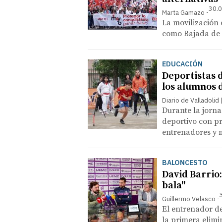
30.0
Marta Gamazo
La movilización 
como Bajada de l
EDUCACIÓN
Deportistas d
los alumnos d
Diario de Valladolid
Durante la jorna
deportivo con pr
entrenadores y 
BALONCESTO
David Barrio
bala"
Guillermo Velasco
El entrenador d
la primera elimi