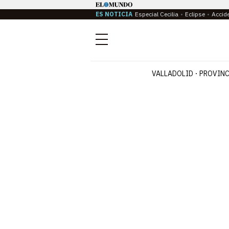
ES NOTICIA
Especial Cecilia
Eclipse
Accid
Menú
VALLADOLID
PROVINC