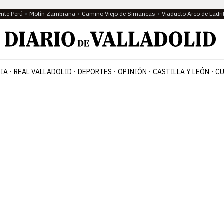
ente Perú
Motín Zambrana
Camino Viejo de Simancas
Viaducto Arco de Ladri
IA
REAL VALLADOLID
DEPORTES
OPINIÓN
CASTILLA Y LEÓN
CU