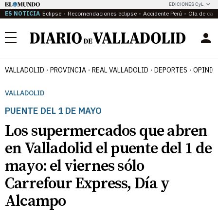
EDICIONES CyL
ES NOTICIA
Eclipse
Recomendaciones eclipse
Accidente Perú
Ola de calo
Menú
VALLADOLID
PROVINCIA
REAL VALLADOLID
DEPORTES
OPINIÓ
VALLADOLID
PUENTE DEL 1 DE MAYO
Los supermercados que abren
en Valladolid el puente del 1 de
mayo: el viernes sólo
Carrefour Express, Día y
Alcampo