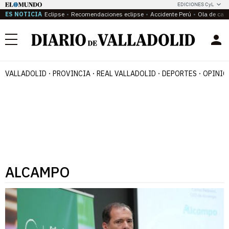
EDICIONES CyL
ES NOTICIA
Eclipse
Recomendaciones eclipse
Accidente Perú
Ola de calo
Menú
VALLADOLID
PROVINCIA
REAL VALLADOLID
DEPORTES
OPINIÓ
ALCAMPO