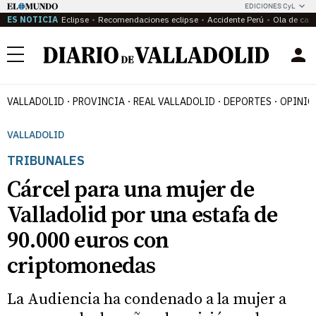
EDICIONES CyL
ES NOTICIA
Eclipse
Recomendaciones eclipse
Accidente Perú
Ola de calo
Menú
VALLADOLID
PROVINCIA
REAL VALLADOLID
DEPORTES
OPINIÓ
VALLADOLID
TRIBUNALES
Cárcel para una mujer de
Valladolid por una estafa de
90.000 euros con
criptomonedas
La Audiencia ha condenado a la mujer a