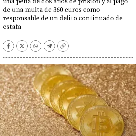
una pena de dos años de prisión y al pago
de una multa de 360 euros como
responsable de un delito continuado de
estafa
Facebook
Twitter
Whatsapp
Telegram
Copiar
enlace