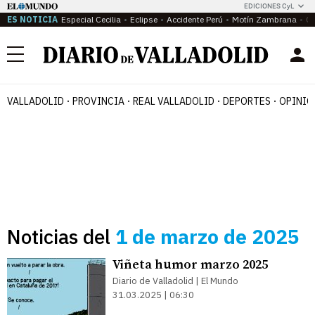
EDICIONES CyL
ES NOTICIA
Especial Cecilia
Eclipse
Accidente Perú
Motín Zambrana
Ca
Menú
VALLADOLID
PROVINCIA
REAL VALLADOLID
DEPORTES
OPINIÓ
Noticias del
1 de marzo de 2025
Viñeta humor marzo 2025
Diario de Valladolid | El Mundo
31.03.2025 | 06:30