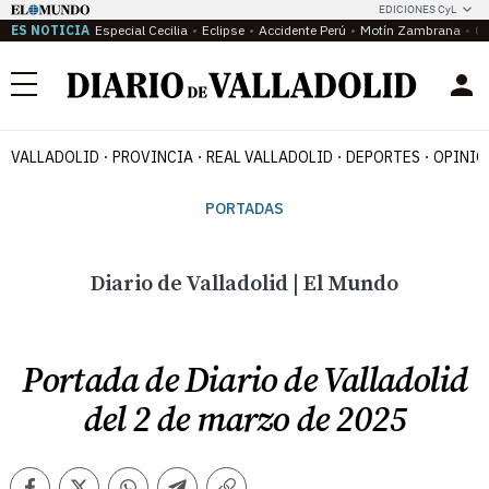
EDICIONES CyL
ES NOTICIA
Especial Cecilia
Eclipse
Accidente Perú
Motín Zambrana
Ca
Menú
VALLADOLID
PROVINCIA
REAL VALLADOLID
DEPORTES
OPINIÓ
PORTADAS
Diario de Valladolid | El Mundo
Portada de Diario de Valladolid
del 2 de marzo de 2025