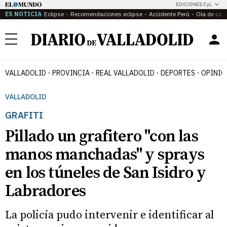
EDICIONES CyL
ES NOTICIA
Eclipse
Recomendaciones eclipse
Accidente Perú
Ola de calo
Menú
VALLADOLID
PROVINCIA
REAL VALLADOLID
DEPORTES
OPINIÓ
VALLADOLID
GRAFITI
Pillado un grafitero "con las
manos manchadas" y sprays
en los túneles de San Isidro y
Labradores
La policía pudo intervenir e identificar al