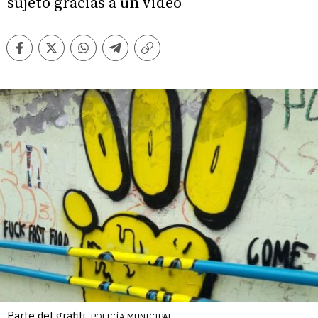
sujeto gracias a un video
Facebook
Twitter
Whatsapp
Telegram
Copiar
enlace
Parte del grafiti.
POLICÍA MUNICIPAL