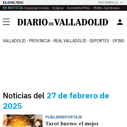
EDICIONES CyL
ES NOTICIA
Especial Cecilia
Eclipse
Accidente Perú
Motín Zambrana
Ca
Menú
VALLADOLID
PROVINCIA
REAL VALLADOLID
DEPORTES
OPINIÓ
Noticias del
27 de febrero de
2025
PUBLIRREPORTAJE
Tarot bueno: el mejor