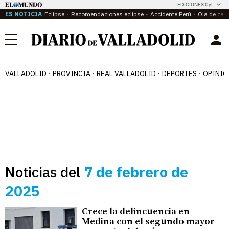
EDICIONES CyL
ES NOTICIA
Eclipse
Recomendaciones eclipse
Accidente Perú
Ola de calo
Menú
VALLADOLID
PROVINCIA
REAL VALLADOLID
DEPORTES
OPINIÓ
Noticias del
7 de febrero de
2025
Crece la delincuencia en
Medina con el segundo mayor