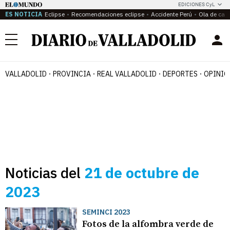
EDICIONES CyL
ES NOTICIA
Eclipse
Recomendaciones eclipse
Accidente Perú
Ola de calo
Menú
VALLADOLID
PROVINCIA
REAL VALLADOLID
DEPORTES
OPINIÓ
Noticias del
21 de octubre de
2023
SEMINCI 2023
Fotos de la alfombra verde de