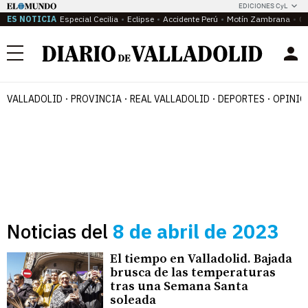
EDICIONES CyL
ES NOTICIA
Especial Cecilia
Eclipse
Accidente Perú
Motín Zambrana
Ca
Menú
VALLADOLID
PROVINCIA
REAL VALLADOLID
DEPORTES
OPINIÓ
Noticias del
8 de abril de 2023
El tiempo en Valladolid. Bajada
brusca de las temperaturas
tras una Semana Santa
soleada