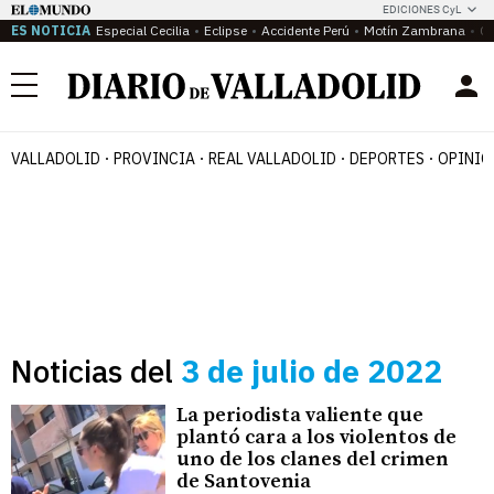
EDICIONES CyL
ES NOTICIA
Especial Cecilia
Eclipse
Accidente Perú
Motín Zambrana
Ca
Menú
VALLADOLID
PROVINCIA
REAL VALLADOLID
DEPORTES
OPINIÓ
Noticias del
3 de julio de 2022
La periodista valiente que
plantó cara a los violentos de
uno de los clanes del crimen
de Santovenia