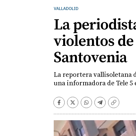
VALLADOLID
La periodist
violentos de
Santovenia
La reportera vallisoletana
una informadora de Tele 5 
Facebook
Twitter
Whatsapp
Telegram
Copiar
enlace