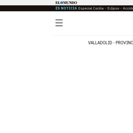
ES NOTICIA
Especial Cecilia
Eclipse
Accid
Menú
VALLADOLID
PROVINC