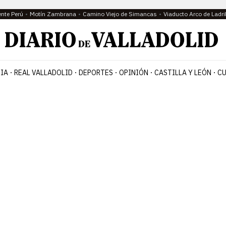
ente Perú
Motín Zambrana
Camino Viejo de Simancas
Viaducto Arco de Ladri
IA
REAL VALLADOLID
DEPORTES
OPINIÓN
CASTILLA Y LEÓN
CU